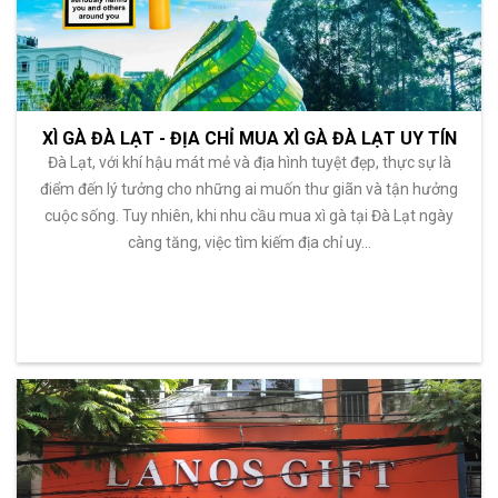
XÌ GÀ ĐÀ LẠT - ĐỊA CHỈ MUA XÌ GÀ ĐÀ LẠT UY TÍN
Đà Lạt, với khí hậu mát mẻ và địa hình tuyệt đẹp, thực sự là
điểm đến lý tưởng cho những ai muốn thư giãn và tận hưởng
cuộc sống. Tuy nhiên, khi nhu cầu mua xì gà tại Đà Lạt ngày
càng tăng, việc tìm kiếm địa chỉ uy…