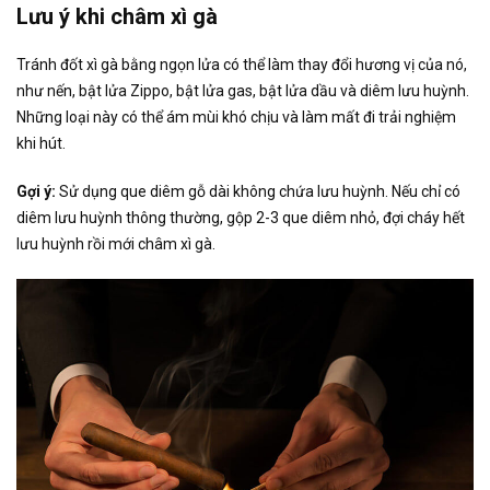
Lưu ý khi châm xì gà
Tránh đốt xì gà bằng ngọn lửa có thể làm thay đổi hương vị của nó,
như nến, bật lửa Zippo, bật lửa gas, bật lửa dầu và diêm lưu huỳnh.
Những loại này có thể ám mùi khó chịu và làm mất đi trải nghiệm
khi hút.
Gợi ý:
Sử dụng que diêm gỗ dài không chứa lưu huỳnh. Nếu chỉ có
diêm lưu huỳnh thông thường, gộp 2-3 que diêm nhỏ, đợi cháy hết
lưu huỳnh rồi mới châm xì gà.