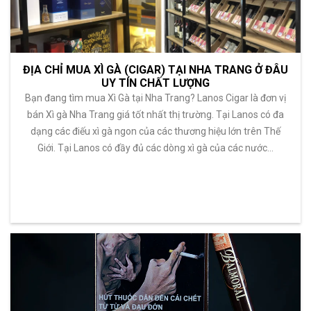
ĐỊA CHỈ MUA XÌ GÀ (CIGAR) TẠI NHA TRANG Ở ĐÂU
UY TÍN CHẤT LƯỢNG
Bạn đang tìm mua Xì Gà tại Nha Trang? Lanos Cigar là đơn vị
bán Xì gà Nha Trang giá tốt nhất thị trường. Tại Lanos có đa
dạng các điếu xì gà ngon của các thương hiệu lớn trên Thế
Giới. Tại Lanos có đầy đủ các dòng xì gà của các nước…