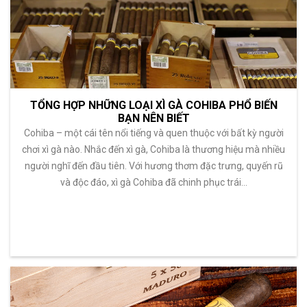
TỔNG HỢP NHỮNG LOẠI XÌ GÀ COHIBA PHỔ BIẾN
BẠN NÊN BIẾT
Cohiba – một cái tên nổi tiếng và quen thuộc với bất kỳ người
chơi xì gà nào. Nhắc đến xì gà, Cohiba là thương hiệu mà nhiều
người nghĩ đến đầu tiên. Với hương thơm đặc trưng, quyến rũ
và độc đáo, xì gà Cohiba đã chinh phục trái…